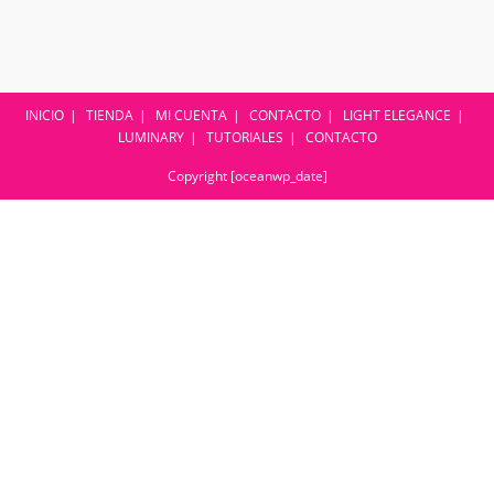
INICIO
TIENDA
MI CUENTA
CONTACTO
LIGHT ELEGANCE
LUMINARY
TUTORIALES
CONTACTO
Copyright [oceanwp_date]