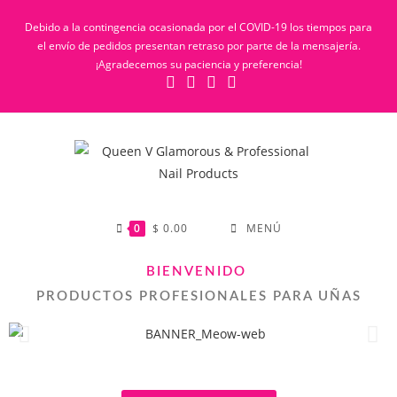
Debido a la contingencia ocasionada por el COVID-19 los tiempos para
el envío de pedidos presentan retraso por parte de la mensajería.
¡Agradecemos su paciencia y preferencia!
0
$
0.00
MENÚ
BIENVENIDO
PRODUCTOS PROFESIONALES PARA UÑAS