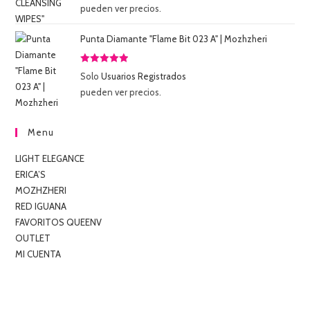
con
5.00
de
pueden ver precios.
5
Punta Diamante "Flame Bit 023 A" | Mozhzheri
Valorado
Solo
Usuarios Registrados
con
5.00
de
pueden ver precios.
5
Menu
LIGHT ELEGANCE
ERICA’S
MOZHZHERI
RED IGUANA
FAVORITOS QUEENV
OUTLET
MI CUENTA