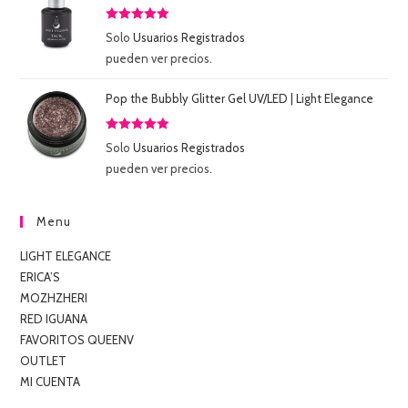
Valorado
Solo
Usuarios Registrados
con
5.00
de
pueden ver precios.
5
Pop the Bubbly Glitter Gel UV/LED | Light Elegance
Valorado
Solo
Usuarios Registrados
con
5.00
de
pueden ver precios.
5
Menu
LIGHT ELEGANCE
ERICA’S
MOZHZHERI
RED IGUANA
FAVORITOS QUEENV
OUTLET
MI CUENTA