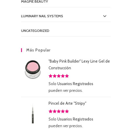
MAGPIE BEAUTY
LUMINARY NAIL SYSTEMS
UNCATEGORIZED
Más Popular
"Baby Pink Builder" Lexy Line Gel de
Construcción
Valorado
Solo
Usuarios Registrados
con
5.00
de
pueden ver precios.
5
Pincel de Arte "Stripy"
Valorado
Solo
Usuarios Registrados
con
5.00
de
pueden ver precios.
5