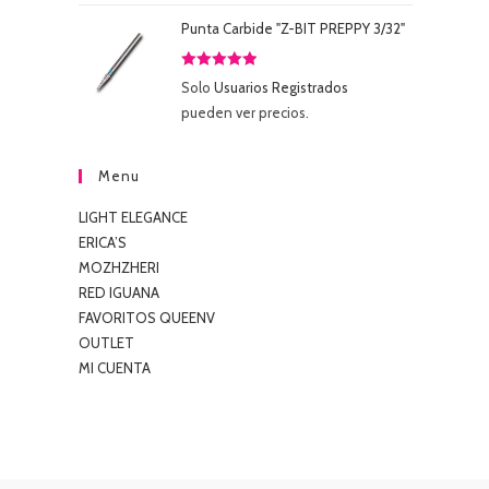
Punta Carbide "Z-BIT PREPPY 3/32"
Valorado
Solo
Usuarios Registrados
con
5.00
de
pueden ver precios.
5
Menu
LIGHT ELEGANCE
ERICA’S
MOZHZHERI
RED IGUANA
FAVORITOS QUEENV
OUTLET
MI CUENTA