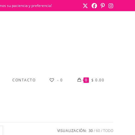
mos su paciencia y preferencia!
CONTACTO
-
0
0
$
0.00
VISUALIZACIÓN:
30
60
TODO