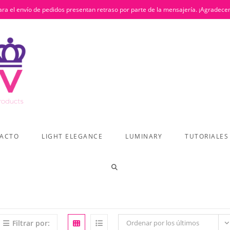
ra el envío de pedidos presentan retraso por parte de la mensajería. ¡Agradece
ACTO
LIGHT ELEGANCE
LUMINARY
TUTORIALES
ALTERNAR
BÚSQUEDA
Filtrar por:
Ordenar por los últimos
DE