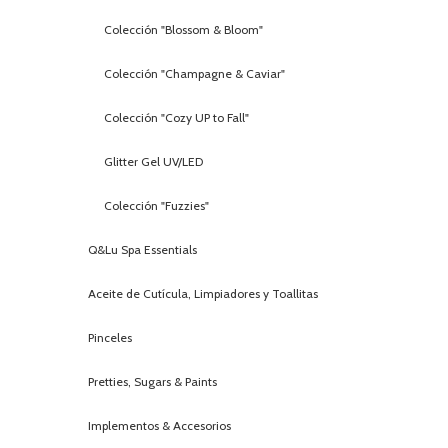
Colección "Blossom & Bloom"
Colección "Champagne & Caviar"
Colección "Cozy UP to Fall"
Glitter Gel UV/LED
Colección "Fuzzies"
Q&Lu Spa Essentials
Aceite de Cutícula, Limpiadores y Toallitas
Pinceles
Pretties, Sugars & Paints
Implementos & Accesorios