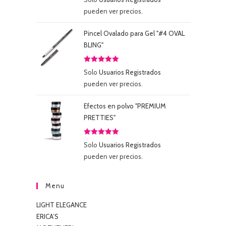
con
5.00
de
pueden ver precios.
5
Pincel Ovalado para Gel "#4 OVAL
BLING"
Valorado
Solo
Usuarios Registrados
con
5.00
de
pueden ver precios.
5
Efectos en polvo "PREMIUM
PRETTIES"
Valorado
Solo
Usuarios Registrados
con
5.00
de
pueden ver precios.
5
Menu
LIGHT ELEGANCE
ERICA’S