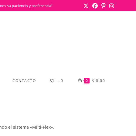
mos su paciencia y preferencia!
CONTACTO
-
0
0
$
0.00
do el sistema «Milti-Flex».