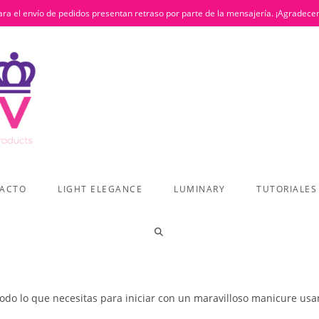
ra el envío de pedidos presentan retraso por parte de la mensajería. ¡Agradece
ACTO
LIGHT ELEGANCE
LUMINARY
TUTORIALES
ALTERNAR
BÚSQUEDA
odo lo que necesitas para iniciar con un maravilloso manicure usan
DE