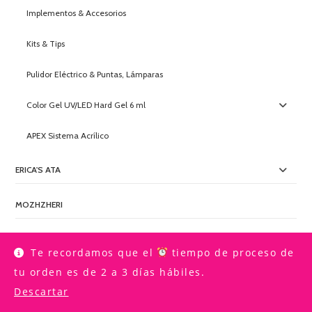
Implementos & Accesorios
Kits & Tips
Pulidor Eléctrico & Puntas, Lámparas
Color Gel UV/LED Hard Gel 6 ml
APEX Sistema Acrílico
ERICA'S ATA
MOZHZHERI
RED IGUANA
Te recordamos que el
tiempo de proceso de
tu orden es de 2 a 3 días hábiles.
QUEENV NAIL SPA
Descartar
OUTLET