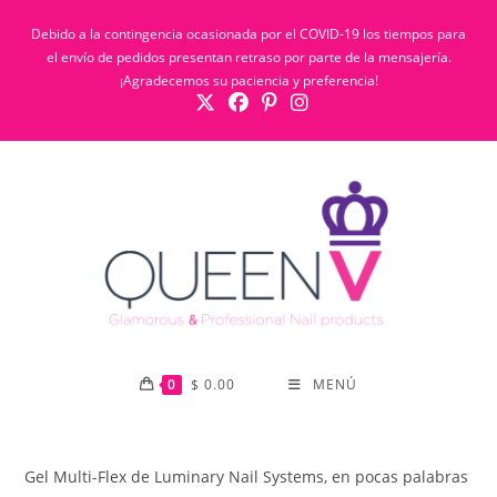
Ir
Debido a la contingencia ocasionada por el COVID-19 los tiempos para
al
el envío de pedidos presentan retraso por parte de la mensajería.
contenido
¡Agradecemos su paciencia y preferencia!
0
$
0.00
MENÚ
Gel Multi-Flex de Luminary Nail Systems, en pocas palabras