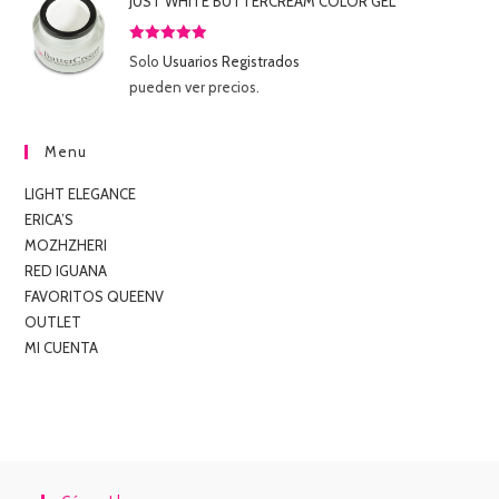
JUST WHITE BUTTERCREAM COLOR GEL
Valorado
Solo
Usuarios Registrados
con
5.00
de
pueden ver precios.
5
Menu
LIGHT ELEGANCE
ERICA’S
MOZHZHERI
RED IGUANA
FAVORITOS QUEENV
OUTLET
MI CUENTA