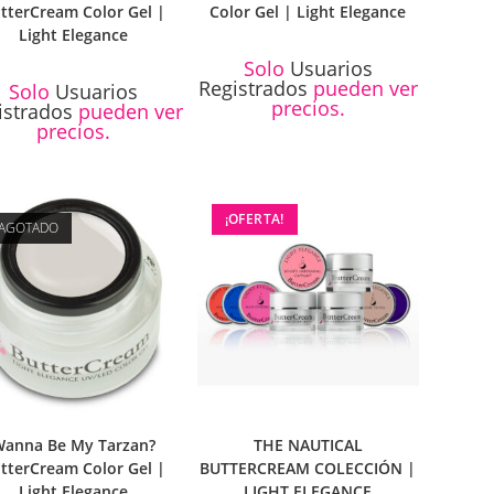
tterCream Color Gel |
Color Gel | Light Elegance
Light Elegance
Solo
Usuarios
Registrados
pueden ver
Solo
Usuarios
precios.
istrados
pueden ver
precios.
¡OFERTA!
AGOTADO
anna Be My Tarzan?
THE NAUTICAL
tterCream Color Gel |
BUTTERCREAM COLECCIÓN |
Light Elegance
LIGHT ELEGANCE