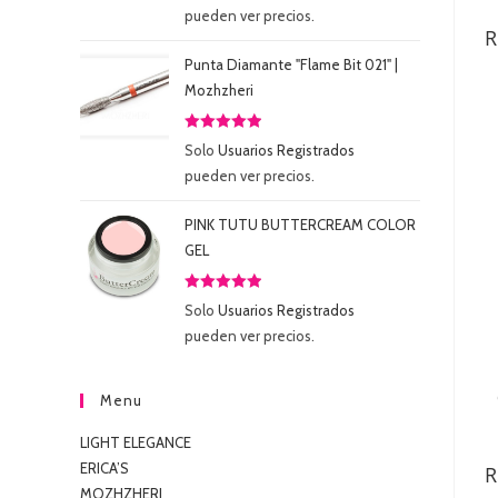
con
5.00
de
pueden ver precios.
5
R
Punta Diamante "Flame Bit 021" |
Mozhzheri
Valorado
Solo
Usuarios Registrados
con
5.00
de
pueden ver precios.
5
PINK TUTU BUTTERCREAM COLOR
GEL
Valorado
Solo
Usuarios Registrados
con
5.00
de
pueden ver precios.
5
Menu
LIGHT ELEGANCE
ERICA’S
R
MOZHZHERI