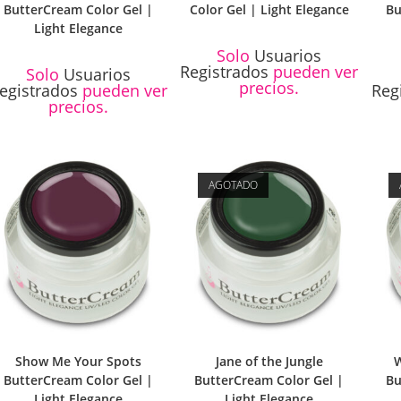
ButterCream Color Gel |
Color Gel | Light Elegance
Bu
Light Elegance
Solo
Usuarios
Registrados
pueden ver
Solo
Usuarios
precios.
egistrados
pueden ver
Reg
precios.
AGOTADO
Show Me Your Spots
Jane of the Jungle
W
ButterCream Color Gel |
ButterCream Color Gel |
Bu
Light Elegance
Light Elegance