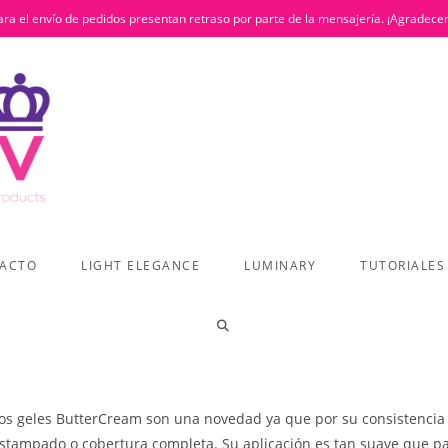
ra el envío de pedidos presentan retraso por parte de la mensajería. ¡Agradece
ACTO
LIGHT ELEGANCE
LUMINARY
TUTORIALES
ALTERNAR
BÚSQUEDA
os geles ButterCream son una novedad ya que por su consistencia 
stampado o cobertura completa. Su aplicación es tan suave que pa
DE