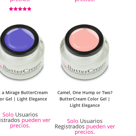
Valorado con
5.00
de 5
t a Mirage ButterCream
Camel, One Hump or Two?
or Gel | Light Elegance
ButterCream Color Gel |
Light Elegance
Solo
Usuarios
istrados
pueden ver
Solo
Usuarios
precios.
Registrados
pueden ver
precios.