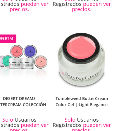
istrados
pueden ver
Registrados
pueden ver
precios.
precios.
OFERTA!
DESERT DREAMS
Tumbleweed ButterCream
TTERCREAM COLECCIÓN
Color Gel | Light Elegance
Solo
Usuarios
Solo
Usuarios
istrados
pueden ver
Registrados
pueden ver
precios.
precios.