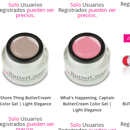
Reg
Solo
Usuarios
Solo
Usuarios
egistrados
pueden ver
Registrados
pueden ver
precios.
precios.
¡
Shore Thing ButterCream
What’s Happening, Captain
Color Gel | Light Elegance
ButterCream Color Gel |
BU
Light Elegance
Solo
Usuarios
egistrados
pueden ver
Reg
Solo
Usuarios
precios.
Registrados
pueden ver