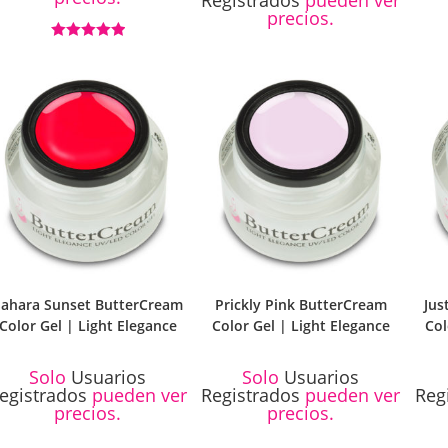
precios.
Valorado con
5.00
de 5
Sahara Sunset ButterCream
Prickly Pink ButterCream
Jus
Color Gel | Light Elegance
Color Gel | Light Elegance
Col
Solo
Usuarios
Solo
Usuarios
egistrados
pueden ver
Registrados
pueden ver
Reg
precios.
precios.