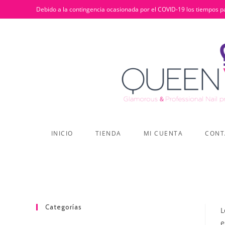
Ir
Debido a la contingencia ocasionada por el COVID-19 los tiempos pa
al
contenido
INICIO
TIENDA
MI CUENTA
CONT
Categorías
L
e