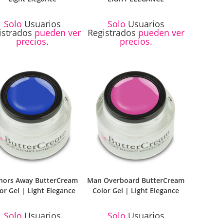
Solo
Usuarios
Solo
Usuarios
istrados
pueden ver
Registrados
pueden ver
precios.
precios.
hors Away ButterCream
Man Overboard ButterCream
or Gel | Light Elegance
Color Gel | Light Elegance
Solo
Usuarios
Solo
Usuarios