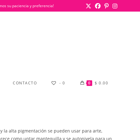
mos su paciencia y preferencia!
CONTACTO
-
0
0
$
0.00
y la alta pigmentación se pueden usar para arte,
rece como untar mantequilla y se autonivela para un