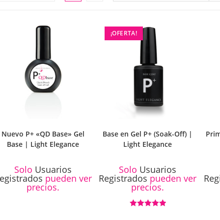
LA
¡OFERTA!
WEB
Nuevo P+ «QD Base» Gel
Base en Gel P+ (Soak-Off) |
Pri
Base | Light Elegance
Light Elegance
Solo
Usuarios
Solo
Usuarios
egistrados
pueden ver
Registrados
pueden ver
Reg
precios.
precios.
Valorado con