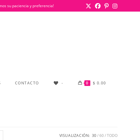
mos su paciencia y preferencia!
S
CONTACTO
-
0
$
0.00
VISUALIZACIÓN:
30
60
TODO