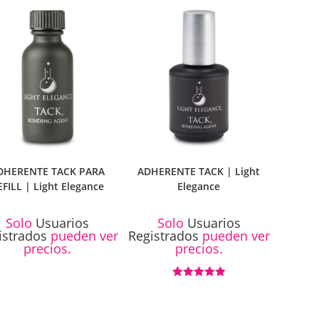
5.00
de 5
5.00
de 5
DHERENTE TACK PARA
ADHERENTE TACK | Light
EFILL | Light Elegance
Elegance
Solo
Usuarios
Solo
Usuarios
istrados
pueden ver
Registrados
pueden ver
precios.
precios.
Valorado con
5.00
de 5