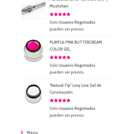
Mozhzheri
Valorado
Solo
Usuarios Registrados
con
5.00
de
pueden ver precios.
5
PLAYFUL PINK BUTTERCREAM
COLOR GEL
Valorado
Solo
Usuarios Registrados
con
5.00
de
pueden ver precios.
5
"Natural Tip" Lexy Line Gel de
Construcción
Valorado
Solo
Usuarios Registrados
con
5.00
de
pueden ver precios.
5
Menu