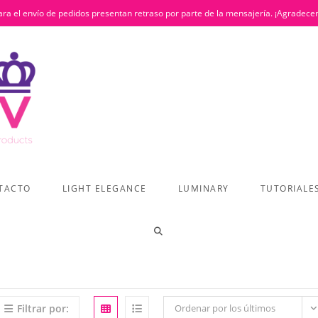
ra el envío de pedidos presentan retraso por parte de la mensajería. ¡Agradece
TACTO
LIGHT ELEGANCE
LUMINARY
TUTORIALE
ALTERNAR
BÚSQUEDA
Filtrar por:
Ordenar por los últimos
DE