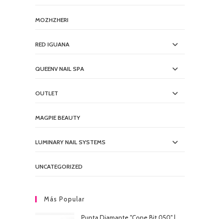
MOZHZHERI
RED IGUANA
QUEENV NAIL SPA
OUTLET
MAGPIE BEAUTY
LUMINARY NAIL SYSTEMS
UNCATEGORIZED
Más Popular
Punta Diamante "Cone Bit 050" |