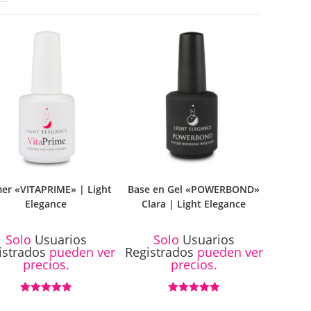
mer «VITAPRIME» | Light
Base en Gel «POWERBOND»
Elegance
Clara | Light Elegance
Solo
Usuarios
Solo
Usuarios
istrados
pueden ver
Registrados
pueden ver
precios.
precios.
Valorado con
Valorado con