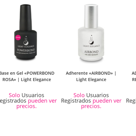
5.00
de 5
Base en Gel «POWERBOND
Adherente «AIRBOND» |
A
ROSA» | Light Elegance
Light Elegance
R
Solo
Usuarios
Solo
Usuarios
egistrados
pueden ver
Registrados
pueden ver
Reg
precios.
precios.