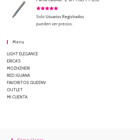
Valorado
Solo
Usuarios Registrados
con
5.00
de
pueden ver precios.
5
Menu
LIGHT ELEGANCE
ERICA’S
MOZHZHERI
RED IGUANA
FAVORITOS QUEENV
OUTLET
MI CUENTA
Cómo Llegar