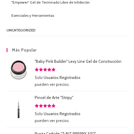
"Empower" Gel de Terminado Libre de Inhibición
Esenciales y Herramientas
UNCATEGORIZED
Más Popular
"Baby Pink Builder" Lexy Line Gel de Construcción
Valorado
Solo
Usuarios Registrados
con
5.00
de
pueden ver precios.
5
Pincel de Arte "Stripy"
Valorado
Solo
Usuarios Registrados
con
5.00
de
pueden ver precios.
5
Punta Carbide "Z-BIT PREPPY 3/32"