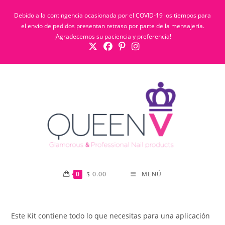
Ir
Debido a la contingencia ocasionada por el COVID-19 los tiempos para
al
el envío de pedidos presentan retraso por parte de la mensajería.
contenido
¡Agradecemos su paciencia y preferencia!
0
$
0.00
MENÚ
Este Kit contiene todo lo que necesitas para una aplicación