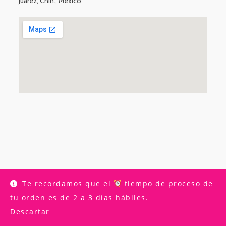
Juárez, Chih., Mexico
Te recordamos que el
tiempo de proceso de
INICIO
TIENDA
MI CUENTA
CONTACTO
LIGHT ELEGANCE
tu orden es de 2 a 3 días hábiles.
LUMINARY
TUTORIALES
CONTACTO
Descartar
Copyright [oceanwp_date]