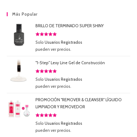
Más Popular
BRILLO DE TERMINADO SUPER SHINY
Valorado
Solo
Usuarios Registrados
con
5.00
de
pueden ver precios.
5
"1-Step" Lexy Line Gel de Construcción
Valorado
Solo
Usuarios Registrados
con
5.00
de
pueden ver precios.
5
PROMOCIÓN "REMOVER & CLEANSER" LÍQUIDO
LIMPIADOR Y REMOVEDOR
Valorado
Solo
Usuarios Registrados
con
5.00
de
pueden ver precios.
5