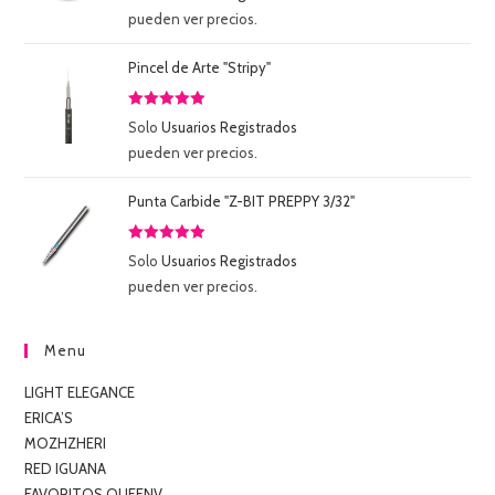
con
5.00
de
pueden ver precios.
5
Pincel de Arte "Stripy"
Valorado
Solo
Usuarios Registrados
con
5.00
de
pueden ver precios.
5
Punta Carbide "Z-BIT PREPPY 3/32"
Valorado
Solo
Usuarios Registrados
con
5.00
de
pueden ver precios.
5
Menu
LIGHT ELEGANCE
ERICA’S
MOZHZHERI
RED IGUANA
FAVORITOS QUEENV