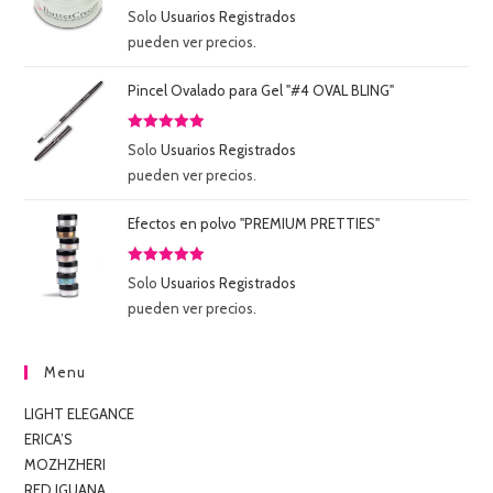
Valorado
Solo
Usuarios Registrados
con
5.00
de
pueden ver precios.
5
Pincel Ovalado para Gel "#4 OVAL BLING"
Valorado
Solo
Usuarios Registrados
con
5.00
de
pueden ver precios.
5
Efectos en polvo "PREMIUM PRETTIES"
Valorado
Solo
Usuarios Registrados
con
5.00
de
pueden ver precios.
5
Menu
LIGHT ELEGANCE
ERICA’S
MOZHZHERI
RED IGUANA