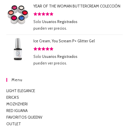
YEAR OF THE WOMAN BUTTERCREAM COLECCIÓN
Valorado
Solo
Usuarios Registrados
con
5.00
de
pueden ver precios.
5
Ice Cream, You Scream P+ Glitter Gel
Valorado
Solo
Usuarios Registrados
con
5.00
de
pueden ver precios.
5
Menu
LIGHT ELEGANCE
ERICA’S
MOZHZHERI
RED IGUANA
FAVORITOS QUEENV
OUTLET