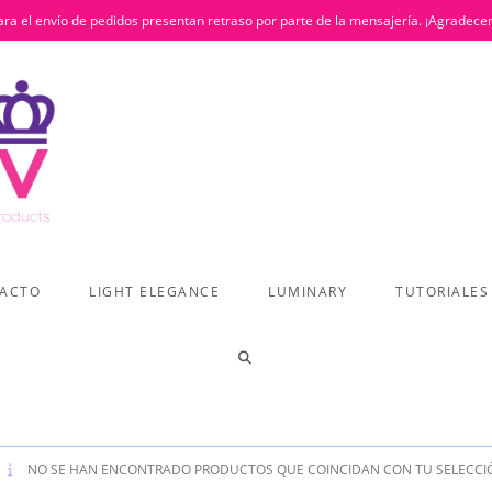
ra el envío de pedidos presentan retraso por parte de la mensajería. ¡Agradece
ACTO
LIGHT ELEGANCE
LUMINARY
TUTORIALES
ALTERNAR
BÚSQUEDA
NO SE HAN ENCONTRADO PRODUCTOS QUE COINCIDAN CON TU SELECCI
DE