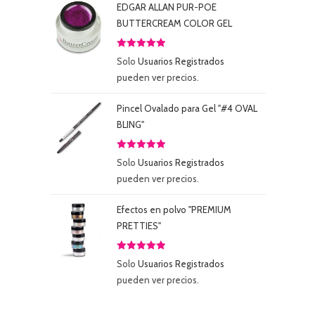
EDGAR ALLAN PUR-POE
BUTTERCREAM COLOR GEL
Valorado
Solo
Usuarios Registrados
con
5.00
de
pueden ver precios.
5
Pincel Ovalado para Gel "#4 OVAL
BLING"
Valorado
Solo
Usuarios Registrados
con
5.00
de
pueden ver precios.
5
Efectos en polvo "PREMIUM
PRETTIES"
Valorado
Solo
Usuarios Registrados
con
5.00
de
pueden ver precios.
5