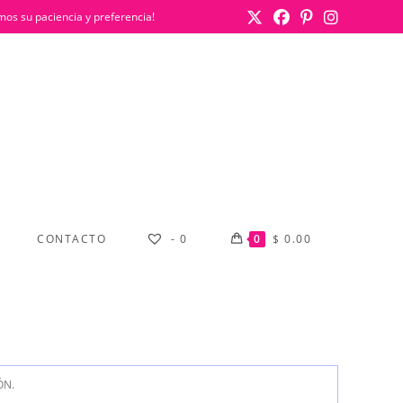
mos su paciencia y preferencia!
CONTACTO
-
0
0
$
0.00
ÓN.