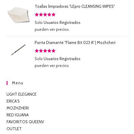
Toallas limpiadoras "LEpro CLEANSING WIPES"
Valorado
Solo
Usuarios Registrados
con
5.00
de
pueden ver precios.
5
Punta Diamante "Flame Bit 023 A" | Mozhzheri
Valorado
Solo
Usuarios Registrados
con
5.00
de
pueden ver precios.
5
Menu
LIGHT ELEGANCE
ERICA’S
MOZHZHERI
RED IGUANA
FAVORITOS QUEENV
OUTLET