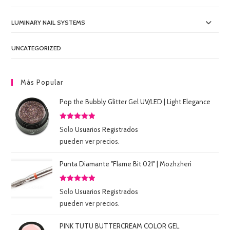
LUMINARY NAIL SYSTEMS
UNCATEGORIZED
Más Popular
Pop the Bubbly Glitter Gel UV/LED | Light Elegance
Valorado
Solo
Usuarios Registrados
con
5.00
de
pueden ver precios.
5
Punta Diamante "Flame Bit 021" | Mozhzheri
Valorado
Solo
Usuarios Registrados
con
5.00
de
pueden ver precios.
5
PINK TUTU BUTTERCREAM COLOR GEL