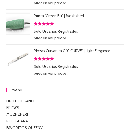
con
5.00
de
pueden ver precios.
5
Punta "Green Bit" | Mozhzheri
Valorado
Solo
Usuarios Registrados
con
5.00
de
pueden ver precios.
5
Pinzas Curvatura C "C CURVE" | Light Elegance
Valorado
Solo
Usuarios Registrados
con
5.00
de
pueden ver precios.
5
Menu
LIGHT ELEGANCE
ERICA’S
MOZHZHERI
RED IGUANA
FAVORITOS QUEENV