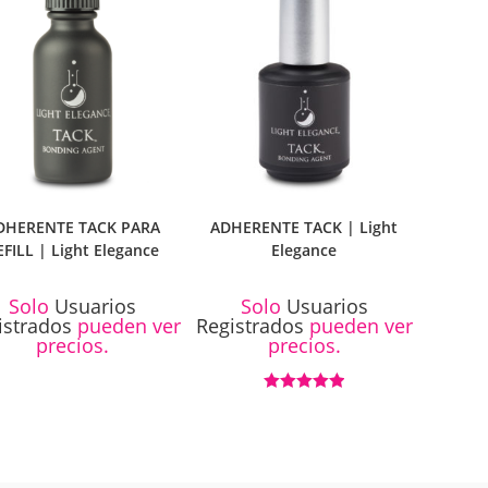
DHERENTE TACK PARA
ADHERENTE TACK | Light
EFILL | Light Elegance
Elegance
Solo
Usuarios
Solo
Usuarios
istrados
pueden ver
Registrados
pueden ver
precios.
precios.
Valorado con
5.00
de 5