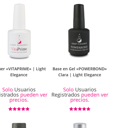
5.00
de 5
mer «VITAPRIME» | Light
Base en Gel «POWERBOND»
Elegance
Clara | Light Elegance
Solo
Usuarios
Solo
Usuarios
istrados
pueden ver
Registrados
pueden ver
precios.
precios.
Valorado con
Valorado con
5.00
de 5
5.00
de 5