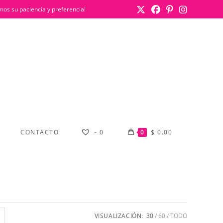
mos su paciencia y preferencia!
CONTACTO
-
0
0
$
0.00
VISUALIZACIÓN:
30
60
TODO