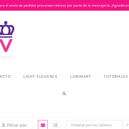
ra el envío de pedidos presentan retraso por parte de la mensajería. ¡Agradece
ACTO
LIGHT ELEGANCE
LUMINARY
TUTORIALES
ALTERNAR
BÚSQUEDA
Filtrar por:
Ordenar por los últimos
DE