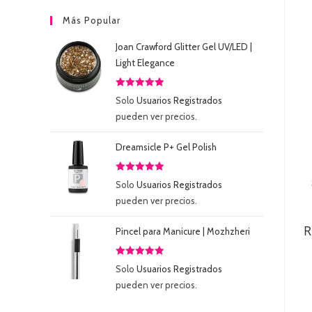
Más Popular
Joan Crawford Glitter Gel UV/LED |
Light Elegance
Valorado
Solo
Usuarios Registrados
con
5.00
de
pueden ver precios.
5
Dreamsicle P+ Gel Polish
Valorado
Solo
Usuarios Registrados
con
5.00
de
pueden ver precios.
5
R
Pincel para Manicure | Mozhzheri
Valorado
Solo
Usuarios Registrados
con
5.00
de
pueden ver precios.
5