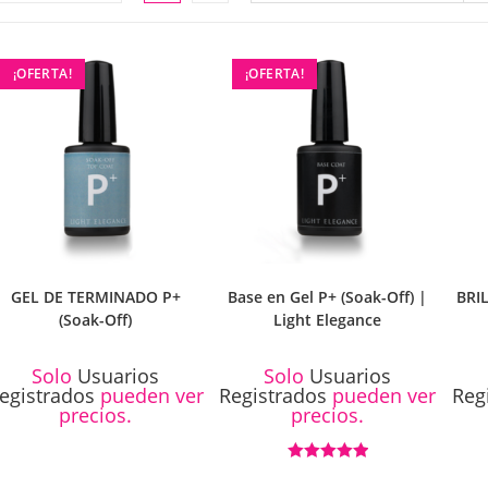
LA
¡OFERTA!
¡OFERTA!
WEB
GEL DE TERMINADO P+
Base en Gel P+ (Soak-Off) |
BRI
(Soak-Off)
Light Elegance
Solo
Usuarios
Solo
Usuarios
egistrados
pueden ver
Registrados
pueden ver
Reg
precios.
precios.
Valorado con