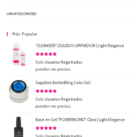
UNCATEGORIZED
Más Popular
"CLEANSER" LÍQUIDO LIMPIADOR | Light Elegance
Valorado
Solo
Usuarios Registrados
con
5.00
de
pueden ver precios.
5
Sapphire ButterBling Color Gel
Valorado
Solo
Usuarios Registrados
con
5.00
de
pueden ver precios.
5
Base en Gel "POWERBOND" Clara | Light Elegance
Valorado
Solo
Usuarios Registrados