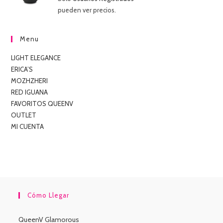
con
5.00
de
pueden ver precios.
5
Menu
LIGHT ELEGANCE
ERICA’S
MOZHZHERI
RED IGUANA
FAVORITOS QUEENV
OUTLET
MI CUENTA
Cómo Llegar
QueenV Glamorous