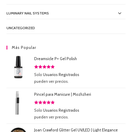
LUMINARY NAIL SYSTEMS
UNCATEGORIZED
Más Popular
Dreamsicle P+ Gel Polish
Valorado
Solo
Usuarios Registrados
con
5.00
de
pueden ver precios.
5
Pincel para Manicure | Mozhzheri
Valorado
Solo
Usuarios Registrados
con
5.00
de
pueden ver precios.
5
Joan Crawford Glitter Gel UV/LED | Light Elegance