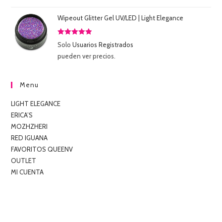
5
Wipeout Glitter Gel UV/LED | Light Elegance
Valorado
Solo
Usuarios Registrados
con
5.00
de
pueden ver precios.
5
Menu
LIGHT ELEGANCE
ERICA’S
MOZHZHERI
RED IGUANA
FAVORITOS QUEENV
OUTLET
MI CUENTA