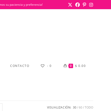
mos su paciencia y preferencia!
CONTACTO
-
0
0
$
0.00
VISUALIZACIÓN:
30
60
TODO