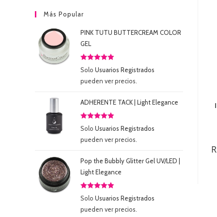
Más Popular
PINK TUTU BUTTERCREAM COLOR
GEL
Valorado
Solo
Usuarios Registrados
con
5.00
de
pueden ver precios.
5
ADHERENTE TACK | Light Elegance
Valorado
Solo
Usuarios Registrados
con
5.00
de
pueden ver precios.
5
R
Pop the Bubbly Glitter Gel UV/LED |
Light Elegance
Valorado
Solo
Usuarios Registrados
con
5.00
de
pueden ver precios.
5