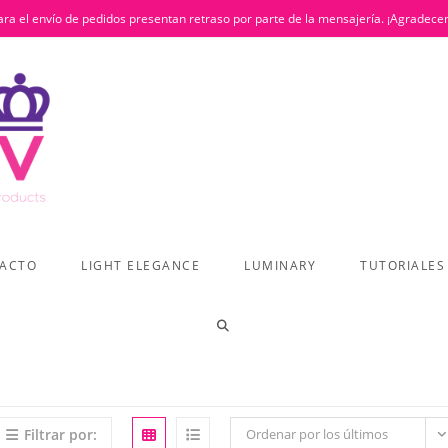
ra el envío de pedidos presentan retraso por parte de la mensajería. ¡Agradece
ACTO
LIGHT ELEGANCE
LUMINARY
TUTORIALES
ALTERNAR
BÚSQUEDA
Filtrar por:
Ordenar por los últimos
DE