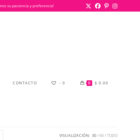
mos su paciencia y preferencia!
CONTACTO
-
0
0
$
0.00
VISUALIZACIÓN:
30
60
TODO