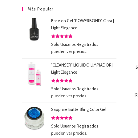
Más Popular
Base en Gel "POWERBOND" Clara |
Light Elegance
Valorado
Solo
Usuarios Registrados
con
5.00
de
pueden ver precios.
5
"CLEANSER" LÍQUIDO LIMPIADOR |
S
Light Elegance
Valorado
Solo
Usuarios Registrados
con
5.00
de
R
pueden ver precios.
5
Sapphire ButterBling Color Gel
Valorado
Solo
Usuarios Registrados
con
5.00
de
pueden ver precios.
5