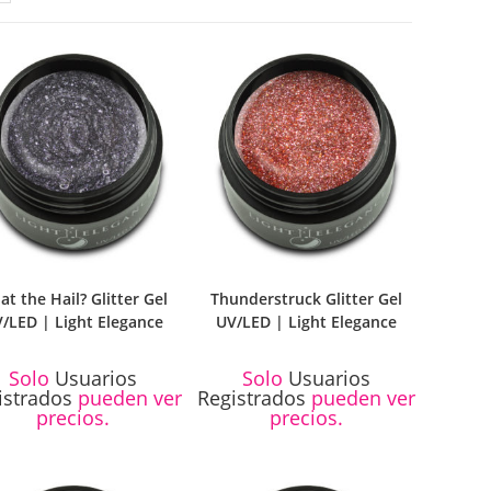
t the Hail? Glitter Gel
Thunderstruck Glitter Gel
/LED | Light Elegance
UV/LED | Light Elegance
Solo
Usuarios
Solo
Usuarios
istrados
pueden ver
Registrados
pueden ver
precios.
precios.