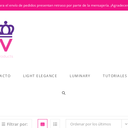
ra el envío de pedidos presentan retraso por parte de la mensajería. ¡Agradece
ACTO
LIGHT ELEGANCE
LUMINARY
TUTORIALES
ALTERNAR
BÚSQUEDA
Filtrar por:
Ordenar por los últimos
DE