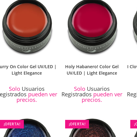
urry On Color Gel UV/LED |
Holy Habanero! Color Gel
I Cl
Light Elegance
UV/LED | Light Elegance
Solo
Usuarios
Solo
Usuarios
egistrados
pueden ver
Registrados
pueden ver
Reg
precios.
precios.
¡OFERTA!
¡OFERTA!
¡