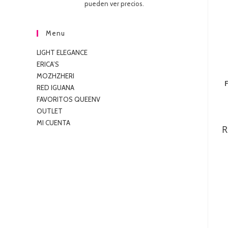
pueden ver precios.
5
Menu
LIGHT ELEGANCE
ERICA’S
MOZHZHERI
F
RED IGUANA
FAVORITOS QUEENV
OUTLET
MI CUENTA
R