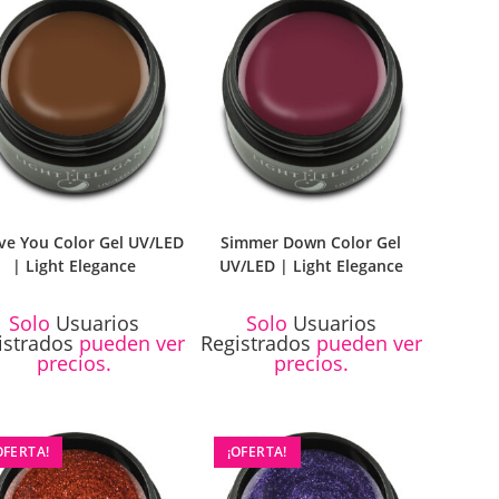
ove You Color Gel UV/LED
Simmer Down Color Gel
| Light Elegance
UV/LED | Light Elegance
Solo
Usuarios
Solo
Usuarios
istrados
pueden ver
Registrados
pueden ver
precios.
precios.
OFERTA!
¡OFERTA!