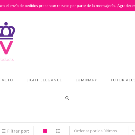
ra el envío de pedidos presentan retraso por parte de la mensajería. ¡Agradece
TACTO
LIGHT ELEGANCE
LUMINARY
TUTORIALE
ALTERNAR
BÚSQUEDA
Filtrar por:
Ordenar por los últimos
DE