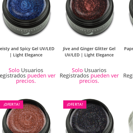
eisty and Spicy Gel UV/LED
Jive and Ginger Glitter Gel
Papr
| Light Elegance
UV/LED | Light Elegance
Solo
Usuarios
Solo
Usuarios
egistrados
pueden ver
Registrados
pueden ver
Reg
precios.
precios.
¡OFERTA!
¡OFERTA!