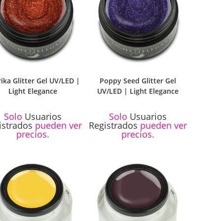
ika Glitter Gel UV/LED |
Poppy Seed Glitter Gel
Light Elegance
UV/LED | Light Elegance
Solo
Usuarios
Solo
Usuarios
istrados
pueden ver
Registrados
pueden ver
precios.
precios.