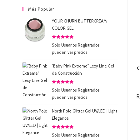
Más Popular
YOUR CHURN BUTTERCREAM
COLOR GEL
Valorado
Solo
Usuarios Registrados
con
5.00
de
pueden ver precios.
5
"Baby Pink Extreme" Lexy Line Gel
C
de Construcción
Valorado
Solo
Usuarios Registrados
con
5.00
de
R
pueden ver precios.
5
North Pole Glitter Gel UV/LED | Light
Elegance
Valorado
Solo
Usuarios Registrados
con
5.00
de