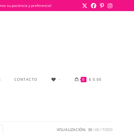
mos su paciencia y preferencia!
S
CONTACTO
-
0
$
0.00
VISUALIZACIÓN:
30
60
TODO