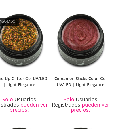
AGOTADO
ed Up Glitter Gel UV/LED
Cinnamon Sticks Color Gel
| Light Elegance
UV/LED | Light Elegance
Solo
Usuarios
Solo
Usuarios
istrados
pueden ver
Registrados
pueden ver
precios.
precios.