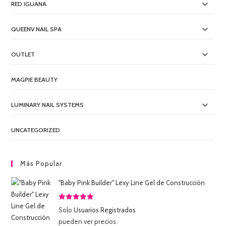
RED IGUANA
QUEENV NAIL SPA
OUTLET
MAGPIE BEAUTY
LUMINARY NAIL SYSTEMS
UNCATEGORIZED
Más Popular
"Baby Pink Builder" Lexy Line Gel de Construcción
Valorado
Solo
Usuarios Registrados
con
5.00
de
pueden ver precios.