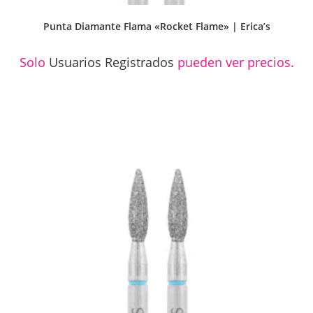
Punta Diamante Flama «Rocket Flame» | Erica’s
Solo
Usuarios Registrados
pueden ver precios.