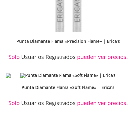
Punta Diamante Flama «Precision Flame» | Erica’s
Solo
Usuarios Registrados
pueden ver precios.
Punta Diamante Flama «Soft Flame» | Erica’s
Solo
Usuarios Registrados
pueden ver precios.