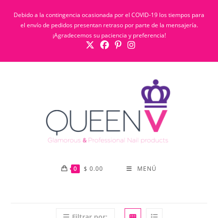
Ir
Debido a la contingencia ocasionada por el COVID-19 los tiempos para
al
el envío de pedidos presentan retraso por parte de la mensajería.
contenido
¡Agradecemos su paciencia y preferencia!
0
$
0.00
MENÚ
Filtrar por: