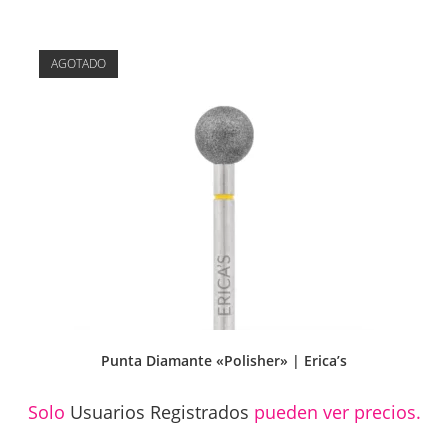
AGOTADO
Punta Diamante «Polisher» | Erica’s
Solo
Usuarios Registrados
pueden ver precios.