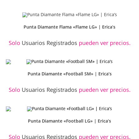
Punta Diamante Flama «Flame LG» | Erica’s
Solo
Usuarios Registrados
pueden ver precios.
Punta Diamante «Football SM» | Erica’s
Solo
Usuarios Registrados
pueden ver precios.
Punta Diamante «Football LG» | Erica’s
Solo
Usuarios Registrados
pueden ver precios.