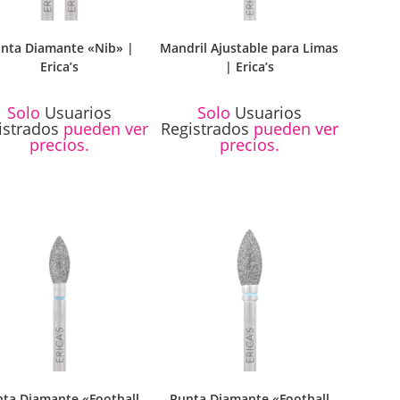
nta Diamante «Nib» |
Mandril Ajustable para Limas
Erica’s
| Erica’s
Solo
Usuarios
Solo
Usuarios
istrados
pueden ver
Registrados
pueden ver
precios.
precios.
ta Diamante «Football
Punta Diamante «Football