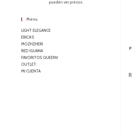
pueden ver precios.
5
Menu
LIGHT ELEGANCE
ERICA’S
MOZHZHERI
P
RED IGUANA
FAVORITOS QUEENV
OUTLET
MI CUENTA
R