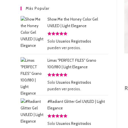
Más Popular
Show Me the Honey Color Gel
UV/LED | Light Elegance
Valorado
Solo
Usuarios Registrados
con
5.00
de
pueden ver precios.
5
Limas "PERFECT FILES" Grano
100/180 | Light Elegance
Valorado
Solo
Usuarios Registrados
con
5.00
de
R
pueden ver precios.
5
#Radiant Glitter Gel UV/LED | Light
Elegance
Valorado
Solo
Usuarios Registrados
con
5.00
de