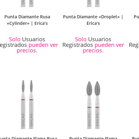
Punta Diamante Rusa
Punta Diamante «Droplet» |
Pu
«Cylinder» | Erica’s
Erica’s
Solo
Usuarios
Solo
Usuarios
egistrados
pueden ver
Registrados
pueden ver
Reg
precios.
precios.
unta Diamante Flama Rusa
Punta Diamante Flama
Pun