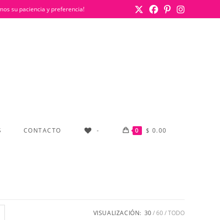
mos su paciencia y preferencia!
S
CONTACTO
-
0
$
0.00
VISUALIZACIÓN:
30
60
TODO