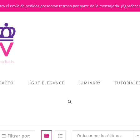
ra el envío de pedidos presentan retraso por parte de la mensajería. ¡Agradece
TACTO
LIGHT ELEGANCE
LUMINARY
TUTORIALE
ALTERNAR
BÚSQUEDA
Filtrar por:
Ordenar por los últimos
DE