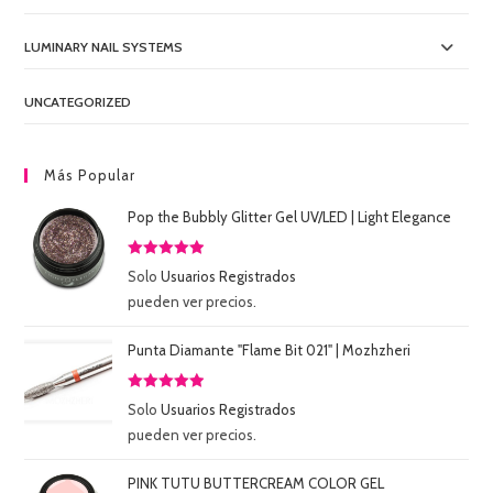
LUMINARY NAIL SYSTEMS
UNCATEGORIZED
Más Popular
Pop the Bubbly Glitter Gel UV/LED | Light Elegance
Valorado
Solo
Usuarios Registrados
con
5.00
de
pueden ver precios.
5
Punta Diamante "Flame Bit 021" | Mozhzheri
Valorado
Solo
Usuarios Registrados
con
5.00
de
pueden ver precios.
5
PINK TUTU BUTTERCREAM COLOR GEL