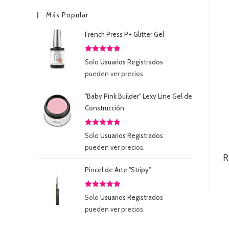
Más Popular
French Press P+ Glitter Gel
Valorado
Solo
Usuarios Registrados
con
5.00
de
pueden ver precios.
5
"Baby Pink Builder" Lexy Line Gel de
Construcción
Valorado
Solo
Usuarios Registrados
con
5.00
de
pueden ver precios.
5
R
Pincel de Arte "Stripy"
Valorado
Solo
Usuarios Registrados
con
5.00
de
pueden ver precios.
5