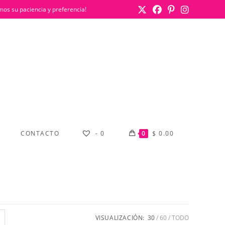
mos su paciencia y preferencia!
CONTACTO
-
0
0
$
0.00
VISUALIZACIÓN:
30
60
TODO