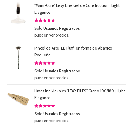
"Mani-Cure" Lexy Line Gel de Construcción | Light
Elegance
Valorado
Solo
Usuarios Registrados
con
5.00
de
pueden ver precios.
5
Pincel de Arte "Lil' Fluff" en forma de Abanico
Pequeño
Valorado
Solo
Usuarios Registrados
con
5.00
de
pueden ver precios.
5
Limas Individuales "LEXY FILES" Grano 100/180 | Light
Elegance
Valorado
Solo
Usuarios Registrados
con
5.00
de
pueden ver precios.
5