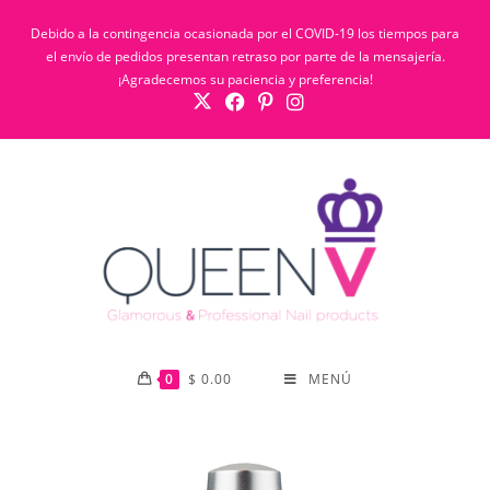
Debido a la contingencia ocasionada por el COVID-19 los tiempos para
el envío de pedidos presentan retraso por parte de la mensajería.
¡Agradecemos su paciencia y preferencia!
0
$
0.00
MENÚ