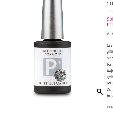
CH
So
pr
P+ 
Las
gli
o c
fór
baj
gel
muc
Cur
bro
BE