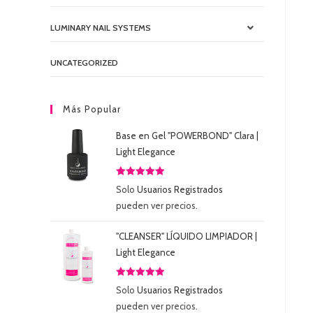
LUMINARY NAIL SYSTEMS
UNCATEGORIZED
Más Popular
Base en Gel "POWERBOND" Clara |
Light Elegance
Valorado
Solo
Usuarios Registrados
con
5.00
de
pueden ver precios.
5
"CLEANSER" LÍQUIDO LIMPIADOR |
Light Elegance
Valorado
Solo
Usuarios Registrados
con
5.00
de
pueden ver precios.