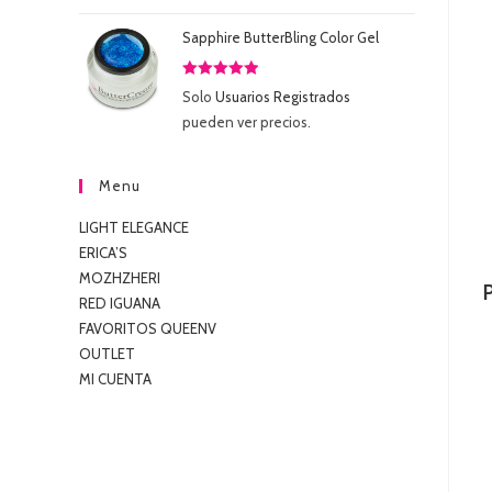
5
Sapphire ButterBling Color Gel
Valorado
Solo
Usuarios Registrados
con
5.00
de
pueden ver precios.
5
Menu
LIGHT ELEGANCE
ERICA’S
MOZHZHERI
RED IGUANA
FAVORITOS QUEENV
OUTLET
MI CUENTA