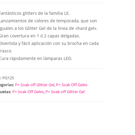
Fantásticos glitters de la familia LE.
Lanzamientos de colores de temporada, que son
iguales a los Glitter Gel de la línea de «hard gel».
Gran covertura en 1 ó 2 capas delgadas.
Divertida y fácil aplicación con su brocha en cada
frasco.
Cura rápidamente en lámparas LED.
U:
PG125
egorías:
P+ Soak-off Glitter Gel
,
P+ Soak Off Geles
quetas:
P+ Soak Off Geles
,
P+ Soak-off Glitter Gel