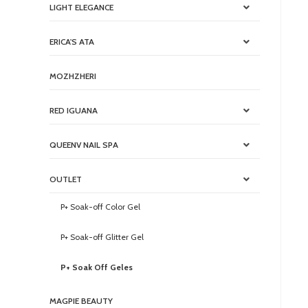
LIGHT ELEGANCE
ERICA'S ATA
MOZHZHERI
RED IGUANA
QUEENV NAIL SPA
OUTLET
P+ Soak-off Color Gel
P+ Soak-off Glitter Gel
P+ Soak Off Geles
MAGPIE BEAUTY