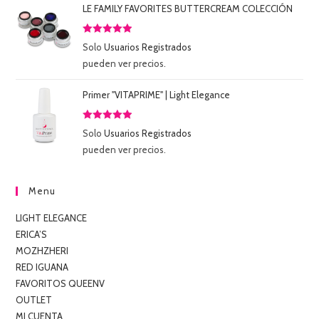
LE FAMILY FAVORITES BUTTERCREAM COLECCIÓN
Valorado
Solo
Usuarios Registrados
con
5.00
de
pueden ver precios.
5
Primer "VITAPRIME" | Light Elegance
Valorado
Solo
Usuarios Registrados
con
5.00
de
pueden ver precios.
5
Menu
LIGHT ELEGANCE
ERICA’S
MOZHZHERI
RED IGUANA
FAVORITOS QUEENV
OUTLET
MI CUENTA