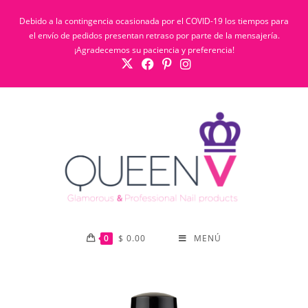
Debido a la contingencia ocasionada por el COVID-19 los tiempos para
el envío de pedidos presentan retraso por parte de la mensajería.
¡Agradecemos su paciencia y preferencia!
0
$
0.00
MENÚ