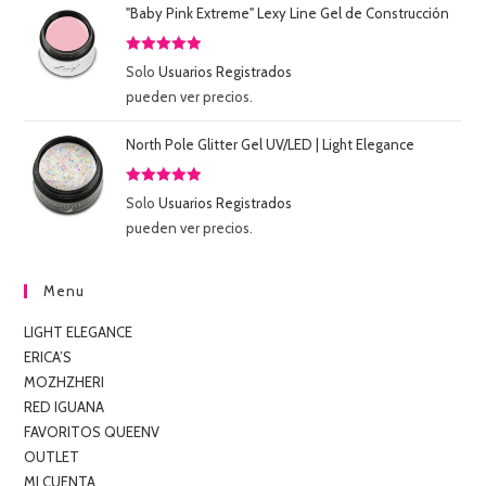
"Baby Pink Extreme" Lexy Line Gel de Construcción
Valorado
Solo
Usuarios Registrados
con
5.00
de
pueden ver precios.
5
North Pole Glitter Gel UV/LED | Light Elegance
Valorado
Solo
Usuarios Registrados
con
5.00
de
pueden ver precios.
5
Menu
LIGHT ELEGANCE
ERICA’S
MOZHZHERI
RED IGUANA
FAVORITOS QUEENV
OUTLET
MI CUENTA