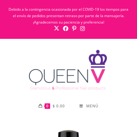
Debido a la contingencia ocasionada por el COVID-19 los tiempos para
el envío de pedidos presentan retraso por parte de la mensajería.
¡Agradecemos su paciencia y preferencia!
0
$
0.00
MENÚ