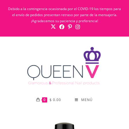
Debido a la contingencia ocasionada por el COVID-19 los tiempos para
el envío de pedidos presentan retraso por parte de la mensajería.
¡Agradecemos su paciencia y preferencia!
0
$
0.00
MENÚ