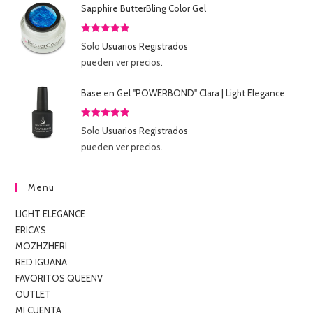
Sapphire ButterBling Color Gel
Valorado
Solo
Usuarios Registrados
con
5.00
de
pueden ver precios.
5
Base en Gel "POWERBOND" Clara | Light Elegance
Valorado
Solo
Usuarios Registrados
con
5.00
de
pueden ver precios.
5
Menu
LIGHT ELEGANCE
ERICA’S
MOZHZHERI
RED IGUANA
FAVORITOS QUEENV
OUTLET
MI CUENTA