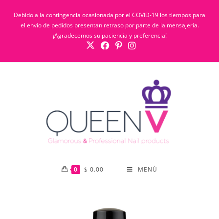
Debido a la contingencia ocasionada por el COVID-19 los tiempos para
el envío de pedidos presentan retraso por parte de la mensajería.
¡Agradecemos su paciencia y preferencia!
0
$
0.00
MENÚ