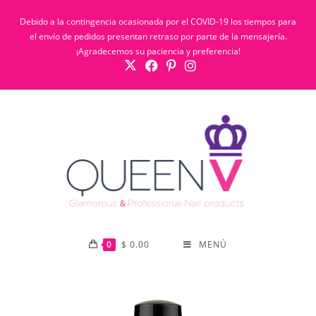
Debido a la contingencia ocasionada por el COVID-19 los tiempos para
el envío de pedidos presentan retraso por parte de la mensajería.
¡Agradecemos su paciencia y preferencia!
0
$
0.00
MENÚ