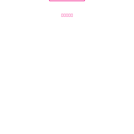




