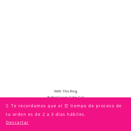
With This Ring
ButterCream Color Gel
Te recordamos que el ⏰ tiempo de proceso de
COMPRAR
tu orden es de 2 a 3 días hábiles.
Descartar