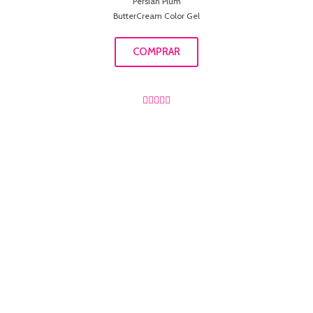
Persian Plum
ButterCream Color Gel
COMPRAR




