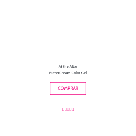
At the Altar
ButterCream Color Gel
COMPRAR




