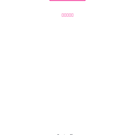




