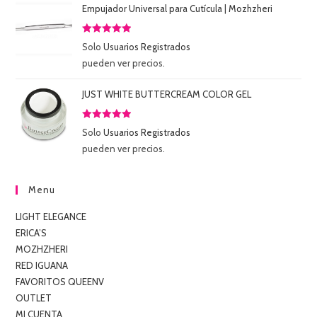
Empujador Universal para Cutícula | Mozhzheri
Valorado
Solo
Usuarios Registrados
con
5.00
de
pueden ver precios.
5
JUST WHITE BUTTERCREAM COLOR GEL
Valorado
Solo
Usuarios Registrados
con
5.00
de
pueden ver precios.
5
Menu
LIGHT ELEGANCE
ERICA’S
MOZHZHERI
RED IGUANA
FAVORITOS QUEENV
OUTLET
MI CUENTA