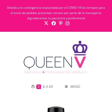
Debido a la contingencia ocasionada por el COVID-19 los tiempos para
el envío de pedidos presentan retraso por parte de la mensajería.
¡Agradecemos su paciencia y preferencia!
0
$
0.00
MENÚ