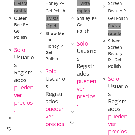
Vista
Vista
rápida
rápida
Queen
Vista
Smiley P+
Bee P+
Gel
rápida
Vista
Gel
Polish
Show Me
rápida
Polish
the
Silver
Solo
Honey P+
Screen
Solo
Usuario
Gel
Beauty
Usuario
s
Polish
P+ Gel
s
Registr
Polish
Solo
Registr
ados
Usuario
Solo
ados
pueden
s
Usuario
pueden
ver
Registr
s
ver
precios
ados
Registr
precios
.
pueden
ados
.
ver
pueden
precios
ver
.
precios