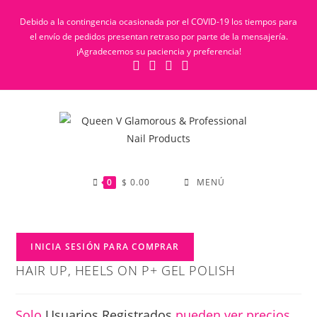
Debido a la contingencia ocasionada por el COVID-19 los tiempos para
el envío de pedidos presentan retraso por parte de la mensajería.
¡Agradecemos su paciencia y preferencia!
0
$
0.00
MENÚ
INICIA SESIÓN PARA COMPRAR
HAIR UP, HEELS ON P+ GEL POLISH
Solo
Usuarios Registrados
pueden ver precios.