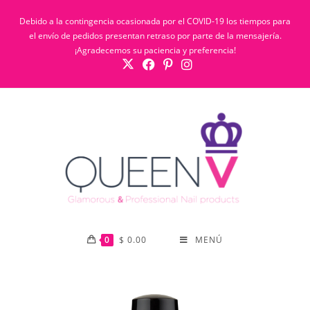
Debido a la contingencia ocasionada por el COVID-19 los tiempos para
el envío de pedidos presentan retraso por parte de la mensajería.
¡Agradecemos su paciencia y preferencia!
0
$
0.00
MENÚ