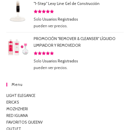
"1-Step" Lexy Line Gel de Construcción
Valorado
Solo
Usuarios Registrados
con
5.00
de
pueden ver precios.
5
PROMOCIÓN "REMOVER & CLEANSER" LÍQUIDO
LIMPIADOR Y REMOVEDOR
Valorado
Solo
Usuarios Registrados
con
5.00
de
pueden ver precios.
5
Menu
LIGHT ELEGANCE
ERICA’S
MOZHZHERI
RED IGUANA
FAVORITOS QUEENV
OUTLET