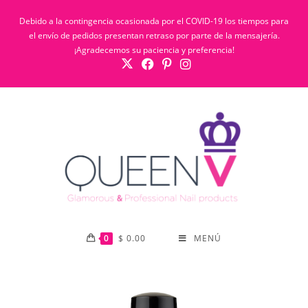
Debido a la contingencia ocasionada por el COVID-19 los tiempos para
el envío de pedidos presentan retraso por parte de la mensajería.
¡Agradecemos su paciencia y preferencia!
0
$
0.00
MENÚ