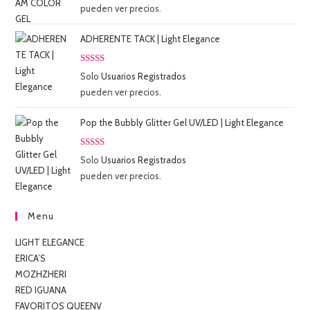
con
5.00
de
pueden ver precios.
5
ADHERENTE TACK | Light Elegance
Valorado
Solo
Usuarios Registrados
con
5.00
de
pueden ver precios.
5
Pop the Bubbly Glitter Gel UV/LED | Light Elegance
Valorado
Solo
Usuarios Registrados
con
5.00
de
pueden ver precios.
5
Menu
LIGHT ELEGANCE
ERICA’S
MOZHZHERI
RED IGUANA
FAVORITOS QUEENV