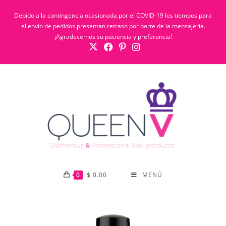
Debido a la contingencia ocasionada por el COVID-19 los tiempos para
el envío de pedidos presentan retraso por parte de la mensajería.
¡Agradecemos su paciencia y preferencia!
0
$
0.00
MENÚ