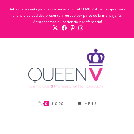
Debido a la contingencia ocasionada por el COVID-19 los tiempos para
el envío de pedidos presentan retraso por parte de la mensajería.
¡Agradecemos su paciencia y preferencia!
0
$
0.00
MENÚ