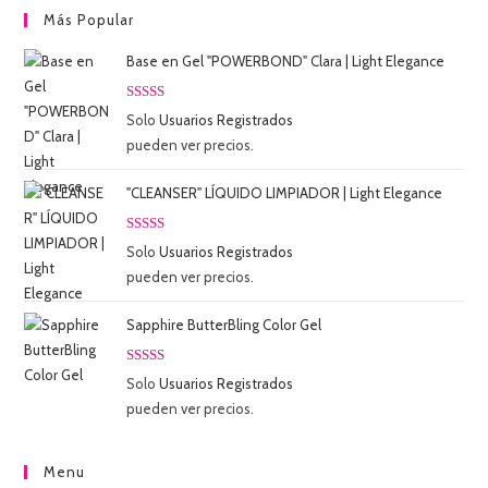
Más Popular
Base en Gel "POWERBOND" Clara | Light Elegance
Valorado
Solo
Usuarios Registrados
con
5.00
de
pueden ver precios.
5
"CLEANSER" LÍQUIDO LIMPIADOR | Light Elegance
Valorado
Solo
Usuarios Registrados
con
5.00
de
pueden ver precios.
5
Sapphire ButterBling Color Gel
Valorado
Solo
Usuarios Registrados
con
5.00
de
pueden ver precios.
5
Menu