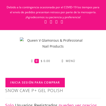
Debido a la contingencia ocasionada por el COVID-19 los tiempos para
el envío de pedidos presentan retraso por parte de la mensajería.
¡Agradecemos su paciencia y preferencia!
0
$
0.00
MENÚ
INICIA SESIÓN PARA COMPRAR
SNOW CAVE P+ GEL POLISH
Solo
Usuarios Registrados
pueden ver precios.