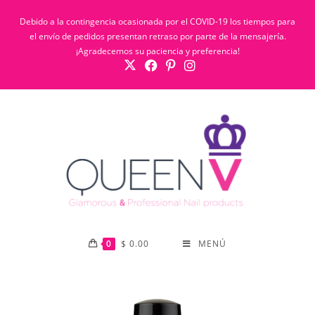
Debido a la contingencia ocasionada por el COVID-19 los tiempos para
el envío de pedidos presentan retraso por parte de la mensajería.
¡Agradecemos su paciencia y preferencia!
0
$
0.00
MENÚ