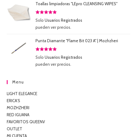
Toallas limpiadoras "LEpro CLEANSING WIPES"
Valorado
Solo
Usuarios Registrados
con
5.00
de
pueden ver precios.
5
Punta Diamante "Flame Bit 023 A" | Mozhzheri
Valorado
Solo
Usuarios Registrados
con
5.00
de
pueden ver precios.
5
Menu
LIGHT ELEGANCE
ERICA’S
MOZHZHERI
RED IGUANA
FAVORITOS QUEENV
OUTLET
MI CUENTA