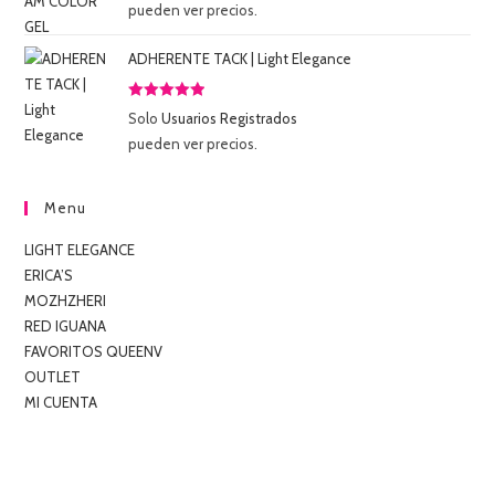
con
5.00
de
pueden ver precios.
5
ADHERENTE TACK | Light Elegance
Valorado
Solo
Usuarios Registrados
con
5.00
de
pueden ver precios.
5
Menu
LIGHT ELEGANCE
ERICA’S
MOZHZHERI
RED IGUANA
FAVORITOS QUEENV
OUTLET
MI CUENTA