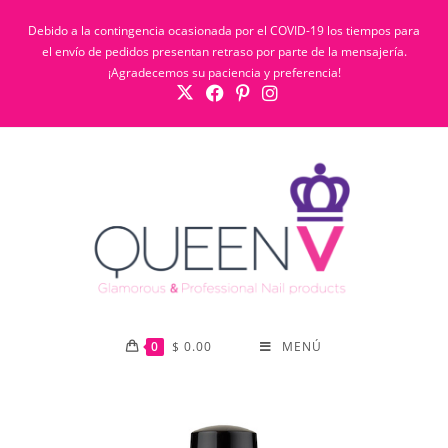
Debido a la contingencia ocasionada por el COVID-19 los tiempos para
el envío de pedidos presentan retraso por parte de la mensajería.
¡Agradecemos su paciencia y preferencia!
0
$
0.00
MENÚ