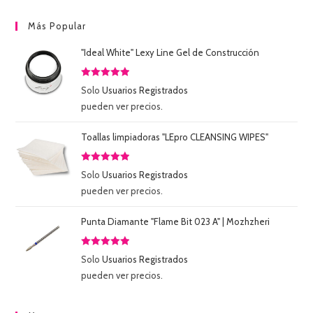
Más Popular
"Ideal White" Lexy Line Gel de Construcción
Valorado
Solo
Usuarios Registrados
con
5.00
de
pueden ver precios.
5
Toallas limpiadoras "LEpro CLEANSING WIPES"
Valorado
Solo
Usuarios Registrados
con
5.00
de
pueden ver precios.
5
Punta Diamante "Flame Bit 023 A" | Mozhzheri
Valorado
Solo
Usuarios Registrados
con
5.00
de
pueden ver precios.
5